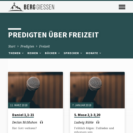
PREDIGTEN ÜBER FREIZEIT
Start
Predigten
Freizeit
THEMEN
REIHEN
BÜCHER
SPRECHER
MONATE
PREDIGTEN
ÜBER
FREIZEIT
11. MÄRZ 2018
7. JANUAR 2018
Daniel 1,1-21
5. Mose 2,1-3,20
Declan McMahon
Ludwig Rühle
Hat Gott verloren?
Fröhlich folgen: Zufrieden und
gehorsam sein