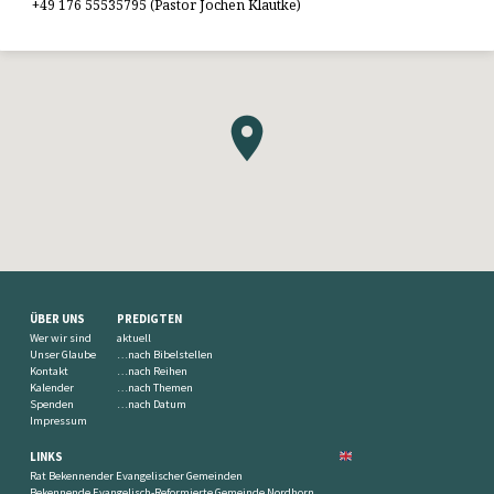
+49 176 55535795 (Pastor Jochen Klautke)
ÜBER UNS
PREDIGTEN
Wer wir sind
aktuell
Unser Glaube
…nach Bibelstellen
Kontakt
…nach Reihen
Kalender
…nach Themen
Spenden
…nach Datum
Impressum
LINKS
Rat Bekennender Evangelischer Gemeinden
Bekennende Evangelisch-Reformierte Gemeinde Nordhorn