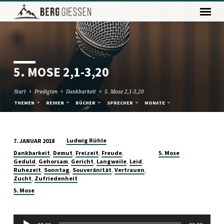
5. MOSE 2,1-3,20
Start
Predigten
Dankbarkeit
5. Mose 2,1-3,20
THEMEN
REIHEN
BÜCHER
SPRECHER
MONATE
Ludwig Rühle
7. JANUAR 2018
5.
,
,
,
,
Dankbarkeit
Demut
Freizeit
Freude
5. Mose
MOSE
,
,
,
,
,
Geduld
Gehorsam
Gericht
Langweile
Leid
,
,
,
,
Ruhezeit
Sonntag
Souveränität
Vertrauen
2,1-
,
Zucht
Zufriedenheit
3,20
5. Mose
Audio-