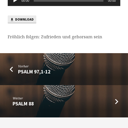
00:00
00:00
Player
DOWNLOAD
Fröhlich folgen: Zufrieden und gehorsam sein
Vorher
PSALM 97,1-12
Weiter
PSALM 88