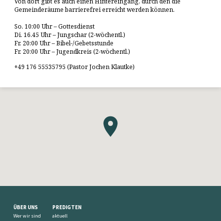
Von dort gibt es auch einen Hintereingang, durch den die
Gemeinderäume barrierefrei erreicht werden können.
So. 10:00 Uhr – Gottesdienst
Di. 16.45 Uhr – Jungschar (2-wöchentl.)
Fr. 20:00 Uhr – Bibel-/Gebetsstunde
Fr. 20:00 Uhr – Jugendkreis (2-wöchentl.)
+49 176 55535795 (Pastor Jochen Klautke)
ÜBER UNS
PREDIGTEN
Wer wir sind
aktuell