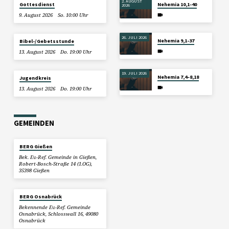
2. AUGUST
Gottesdienst
Nehemia 10,1-40
2026
9. August 2026
So. 10:00 Uhr
26. JULI 2026
Nehemia 9,1-37
Bibel-/Gebetsstunde
13. August 2026
Do. 19:00 Uhr
19. JULI 2026
Nehemia 7,4–8,18
Jugendkreis
13. August 2026
Do. 19:00 Uhr
GEMEINDEN
BERG Gießen
Bek. Ev.-Ref. Gemeinde in Gießen,
Robert-Bosch-Straße 14 (1.OG),
35398 Gießen
BERG Osnabrück
Bekennende Ev.-Ref. Gemeinde
Osnabrück, Schlosswall 16, 49080
Osnabrück