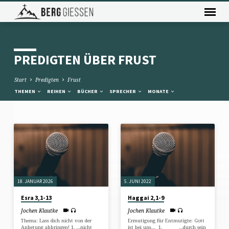
PREDIGTEN ÜBER FRUST
Start
Predigten
Frust
THEMEN
REIHEN
BÜCHER
SPRECHER
MONATE
PREDIGTEN
ÜBER
FRUST
18. JANUAR 2026
5. JUNI 2022
Esra 3,1-13
Haggai 2,1-9
Jochen Klautke
Jochen Klautke
Thema: Lass dich nicht von der
Ermutigung für Entmutigte: Gott
Anbetung abbringen! 1. …nicht
ist bei uns… 1. …durch sein