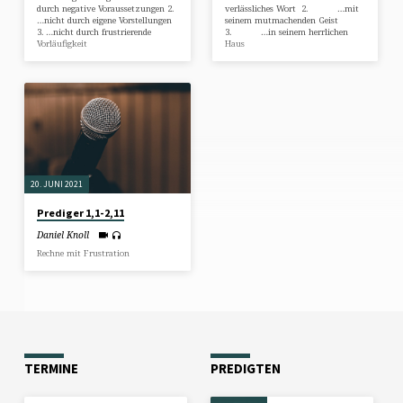
durch negative Voraussetzungen 2.
verlässliches Wort 2. …mit
…nicht durch eigene Vorstellungen
seinem mutmachenden Geist
3. …nicht durch frustrierende
3. …in seinem herrlichen
Vorläufigkeit
Haus
20. JUNI 2021
Prediger 1,1-2,11
Daniel Knoll
Rechne mit Frustration
TERMINE
PREDIGTEN