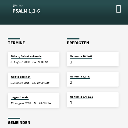
Weiter
PSALM 1,1-6
TERMINE
PREDIGTEN
2. AUGUST
Bibel-/Gebetsstunde
Nehemia 10,1-40
2026
6. August 2026
Do. 19:00 Uhr
26. JULI 2026
Nehemia 9,1-37
Gottesdienst
9. August 2026
So. 10:00 Uhr
19. JULI 2026
Nehemia 7,4–8,18
Jugendkreis
13. August 2026
Do. 19:00 Uhr
GEMEINDEN