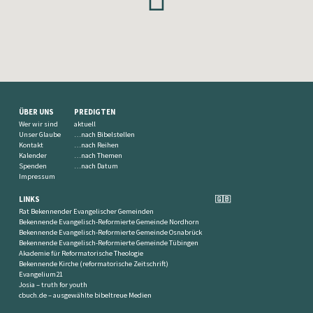
ÜBER UNS
PREDIGTEN
Wer wir sind
aktuell
Unser Glaube
…nach Bibelstellen
Kontakt
…nach Reihen
Kalender
…nach Themen
Spenden
…nach Datum
Impressum
LINKS
🇬🇧
Rat Bekennender Evangelischer Gemeinden
Bekennende Evangelisch-Reformierte Gemeinde Nordhorn
Bekennende Evangelisch-Reformierte Gemeinde Osnabrück
Bekennende Evangelisch-Reformierte Gemeinde Tübingen
Akademie für Reformatorische Theologie
Bekennende Kirche (reformatorische Zeitschrift)
Evangelium21
Josia – truth for youth
cbuch.de – ausgewählte bibeltreue Medien