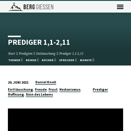
PREDIGER 1,1-2,11
Start
Predigten
Enttäuschung
Prediger 1,1-2,11
THEMEN
REIHEN
BÜCHER
SPRECHER
MONATE
Daniel Knoll
20. JUNI 2021
PREDIGER
,
,
,
,
Enttäuschung
Freude
Frust
Hedonismus
Prediger
1,1-
,
Hoffnung
Sinn des Lebens
2,11