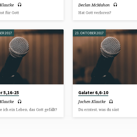
 Klautke
Declan McMahon
st für Gott
Hat Gott verloren?
ER 2017
23. OKTOBER 2017
r 5,16-25
Galater 6,6-10
 Klautke
Jochen Klautke
e ich ein Leben, das Gott gefällt?
Du erntest, was du säst