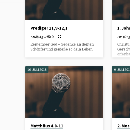
HEILIGUNG
(SEITE
Prediger 11,9-12,1
1. Joh
3)
Ludwig Rühle
Dr. Jü
Remember God – Gedenke an deinen
Christu
Schöpfer und genieße so dein Leben
Gerech
offenb
16. JULI 2018
9. JULI 20
Matthäus 4,8-11
2. Mos