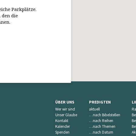
eiche Parkplätze.
 den die
nnen.
ÜBER UNS
PREDIGTEN
L
Wer wir sind
aktuell
Ra
Unser Glaube
…nach Bibelstellen
Be
Kontakt
…nach Reihen
Be
Kalender
…nach Themen
Be
Spenden
…nach Datum
Ak