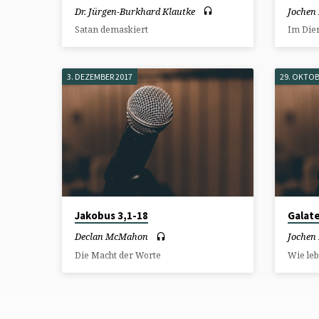
Dr. Jürgen-Burkhard Klautke
Jochen
Satan demaskiert
Im Dien
3. DEZEMBER 2017
29. OKTOB
Jakobus 3,1-18
Galate
Declan McMahon
Jochen
Die Macht der Worte
Wie leb