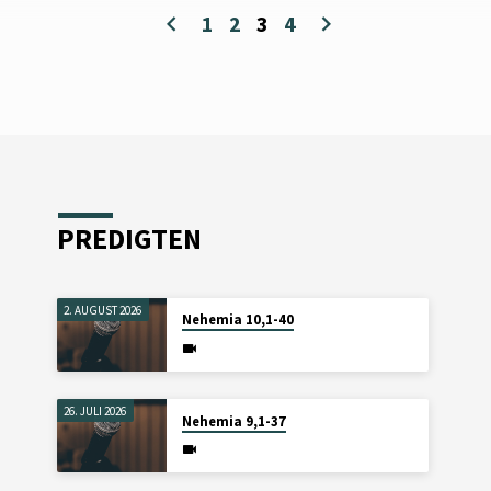
1
2
3
4
PREDIGTEN
2. AUGUST 2026
Nehemia 10,1-40
26. JULI 2026
Nehemia 9,1-37