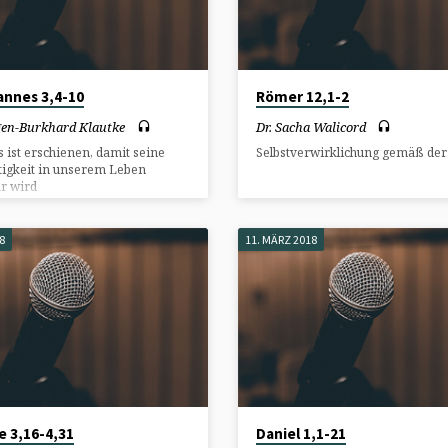
annes 3,4-10
Römer 12,1-2
rgen-Burkhard Klautke
Dr. Sacha Walicord
s ist erschienen, damit seine
Selbstverwirklichung gemäß der 
tigkeit in unserem Leben
ar wird
18
11. MÄRZ 2018
e 3,16-4,31
Daniel 1,1-21