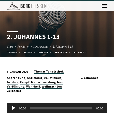
2. JOHANNES 1-13
Start
Predigten
Abgrenzung
2. Johannes 1-13
THEMEN
REIHEN
BÜCHER
SPRECHER
MONATE
Thomas Tanetschek
5. JANUAR 2020
2.
,
,
,
Abgrenzung
Antichrist
Doketismus
2. Johannes
JOHANNES
,
,
,
Irrlehre
Kampf
Menschwerdung Jesu
,
,
,
Verführung
Wahrheit
Weihnachten
1-
Zeitgeist
13
Audio-
00:00
00:00
Player