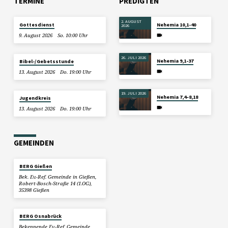
TERMINE
PREDIGTEN
2. AUGUST
Gottesdienst
Nehemia 10,1-40
2026
9. August 2026
So. 10:00 Uhr
26. JULI 2026
Nehemia 9,1-37
Bibel-/Gebetsstunde
13. August 2026
Do. 19:00 Uhr
19. JULI 2026
Nehemia 7,4–8,18
Jugendkreis
13. August 2026
Do. 19:00 Uhr
GEMEINDEN
BERG Gießen
Bek. Ev.-Ref. Gemeinde in Gießen,
Robert-Bosch-Straße 14 (1.OG),
35398 Gießen
BERG Osnabrück
Bekennende Ev.-Ref. Gemeinde