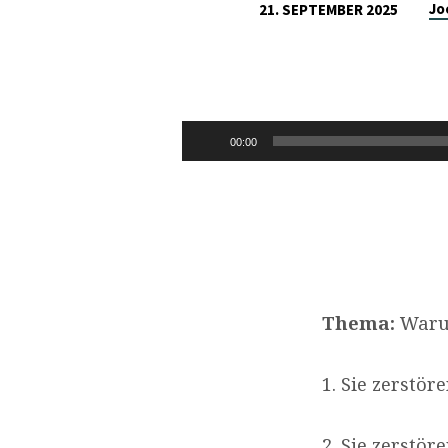
Jo
21. SEPTEMBER 2025
2.
PETRUS
2,1-
Audio-
00:00
Player
3A
Thema:
Warum
1. Sie zerstör
2. Sie zerstör