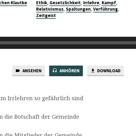
,
,
,
,
chen Klautke
Ethik
Gesetzlichkeit
Irrlehre
Kampf
,
,
,
Relativismus
Spaltungen
Verführung
Zeitgeist
ANSEHEN
ANHÖREN
DOWNLOAD
 Irrlehren so gefährlich sind
en die Botschaft der Gemeinde
en die Mitglieder der Gemeinde