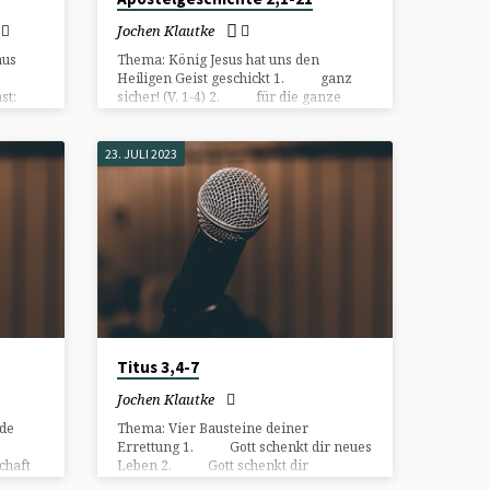
Jochen Klautke
aus
Thema: König Jesus hat uns den
Heiligen Geist geschickt 1. ganz
st:
sicher! (V. 1-4) 2. für die ganze
ns und
Welt! (V. 5-13) 3. ganz wie
 Unser
versprochen! (V. 14-20) 4. ganz –
oder gar nicht! (V. 21)
23. JULI 2023
Titus 3,4-7
Jochen Klautke
de
Thema: Vier Bausteine deiner
Errettung 1. Gott schenkt dir neues
chaft
Leben 2. Gott schenkt dir
Gerechtigkeit 3. Gott schenkt dir