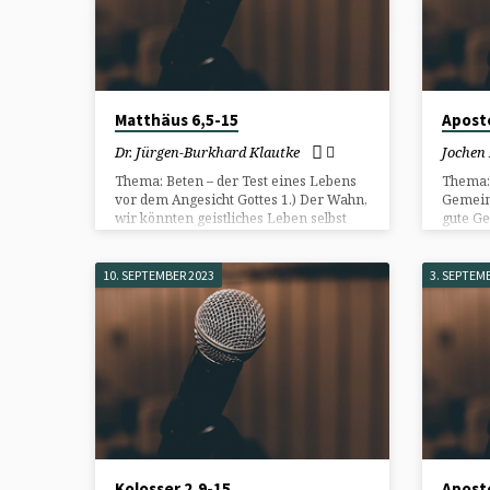
2023
(SEITE
Matthäus 6,5-15
Apost
2)
Dr. Jürgen-Burkhard Klautke
Jochen
Thema: Beten – der Test eines Lebens
Thema:
vor dem Angesicht Gottes 1.) Der Wahn,
Gemein
wir könnten geistliches Leben selbst
gute G
hervorbringen 2.) Die Wahrhaftigkeit
und le
christlichen Lebens und unser Beten
Gemein
und fö
10. SEPTEMBER 2023
3. SEPTEM
Gemeind
scheint
Kolosser 2,9-15
Apost