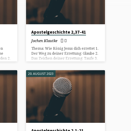
Apostelgeschichte 2,37-41
Jochen Klautke
en
Thema: Wie König Jesus dich errettet 1.
he
Der Weg zu deiner Errettung: Glaube 2.
den 2.
Das Zeichen deiner Errettung: Taufe 3.
assen
Die Grundlage deiner Errettung: die
Verheißung
20. AUGUST 2023
Apostelgeschichte 2,1-21