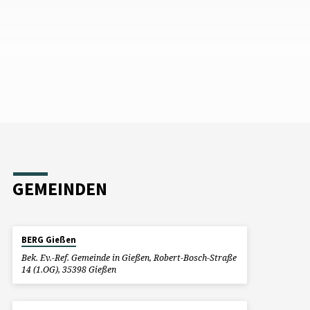
ft (V.
Veränderung 4. Gott schenkt dir
nde
Herrlichkeit
GEMEINDEN
BERG Gießen
Bek. Ev.-Ref. Gemeinde in Gießen, Robert-Bosch-Straße
14 (1.OG), 35398 Gießen