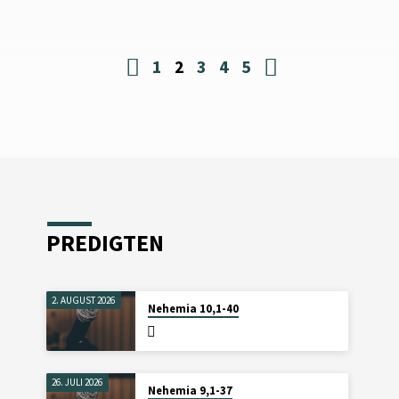
3. durch das Zeugnis von
wahrheitsorientierte Gemeinscha
n (V. 8b)
10-11) 3. … ist fruchtbringe
Gemeinschaft (V. 12-15)
1
2
3
4
5
PREDIGTEN
2. AUGUST 2026
Nehemia 10,1-40
26. JULI 2026
Nehemia 9,1-37