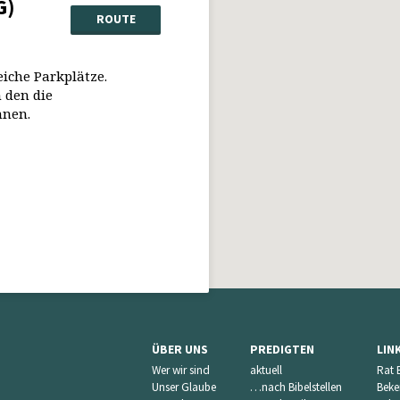
G)
ROUTE
eiche Parkplätze.
 den die
nnen.
ÜBER UNS
PREDIGTEN
LIN
Wer wir sind
aktuell
Rat 
Unser Glaube
…nach Bibelstellen
Beke