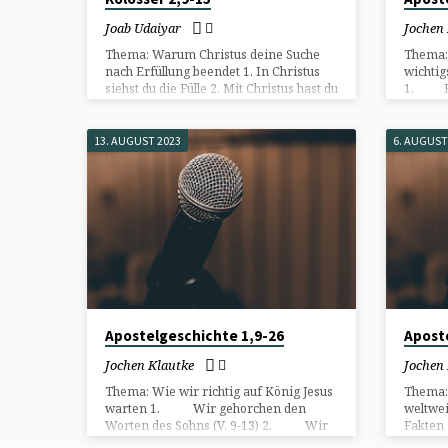
Joab Udaiyar
Jochen
Thema: Warum Christus deine Suche
Thema:
nach Erfüllung beendet 1. In Christus
wichtig
siehst du die Fülle 2. Mit Christus hast du
1. Er 
die Fülle 3. Durch Christus bekommst du
22-23) 
die Fülle
(V. 24-
Herrsc
13. AUGUST 2023
6. AUGUST
durchdr
(V. 37)
Apostelgeschichte 1,9-26
Apost
Jochen Klautke
Jochen
Thema: Wie wir richtig auf König Jesus
Thema:
warten 1. Wir gehorchen den
weltwe
Worten des Sohns (V. 9-13) 2. Wir
Fakten
beten gemeinsam zum Vater (V. 14)
durch d