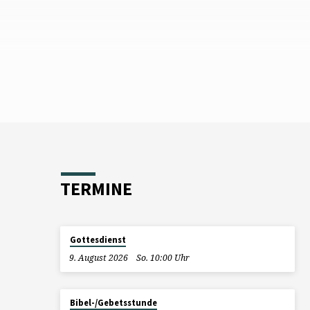
3. Wir entscheiden vom Heiligen
4-8a) 
Geist geleitet (V. 15-26)
Mensche
TERMINE
Gottesdienst
9. August 2026
So. 10:00 Uhr
Bibel-/Gebetsstunde