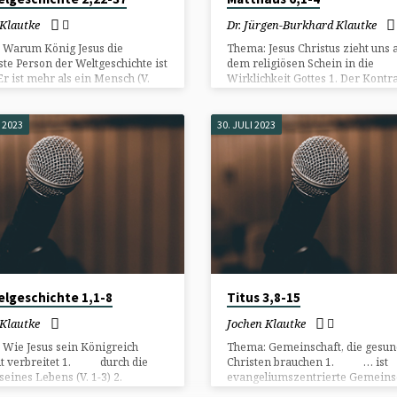
 Klautke
Dr. Jürgen-Burkhard Klautke
 Warum König Jesus die
Thema: Jesus Christus zieht uns 
ste Person der Weltgeschichte ist
dem religiösen Schein in die
ist mehr als ein Mensch (V.
Wirklichkeit Gottes 1. Der Kontra
2. Er ist stärker als der Tod
Unsere Welt des frommen Schei
32) 3. Er ist mächtiger als alle
die Welt Gottes 2. Die Nahtstelle:
her (V. 33-36) 4. Er ist
Geld – im Licht Gottes
 2023
30. JULI 2023
ingender als dein Herz hart ist
elgeschichte 1,1-8
Titus 3,8-15
 Klautke
Jochen Klautke
 Wie Jesus sein Königreich
Thema: Gemeinschaft, die gesun
it verbreitet 1. durch die
Christen brauchen 1. … ist
 seines Lebens (V. 1-3) 2.
evangeliumszentrierte Gemeins
ie Kraft des Heiligen Geistes (V.
(V. 8-9) 2. … ist