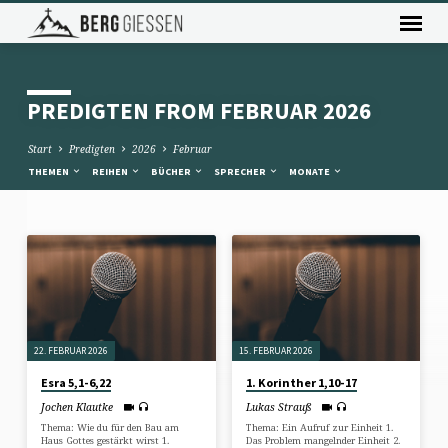
PREDIGTEN FROM FEBRUAR 2026
Start
Predigten
2026
Februar
THEMEN
REIHEN
BÜCHER
SPRECHER
MONATE
PREDIGTEN
FROM
FEBRUAR
2026
22. FEBRUAR 2026
15. FEBRUAR 2026
Esra 5,1-6,22
1. Korinther 1,10-17
Jochen Klautke
Lukas Strauß
Thema: Wie du für den Bau am
Thema: Ein Aufruf zur Einheit 1.
Haus Gottes gestärkt wirst 1.
Das Problem mangelnder Einheit 2.