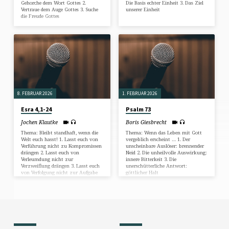
Gehorche dem Wort Gottes 2.
Die Basis echter Einheit 3. Das Ziel
Vertraue dem Auge Gottes 3. Suche
unserer Einheit
die Freude Gottes
8. FEBRUAR 2026
1. FEBRUAR 2026
Esra 4,1-24
Psalm 73
Jochen Klautke
Boris Giesbrecht
Thema: Bleibt standhaft, wenn die
Thema: Wenn das Leben mit Gott
Welt euch hasst! 1. Lasst euch von
vergeblich erscheint … 1. Der
Verführung nicht zu Kompromissen
unscheinbare Auslöser: brennender
drängen 2. Lasst euch von
Neid 2. Die unheilvolle Auswirkung:
Verleumdung nicht zur
innere Bitterkeit 3. Die
Verzweiflung drängen 3. Lasst euch
unerschütterliche Antwort:
von Verfolgung nicht zur Aufgabe
göttlicher Halt
drängen