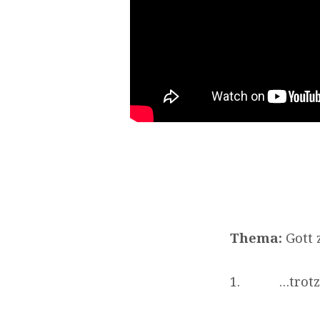
Thema:
Gott z
1. …trotz de