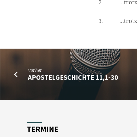
2. …trotz d
3. …trotz de
Vorher
APOSTELGESCHICHTE 11,1-30
TERMINE