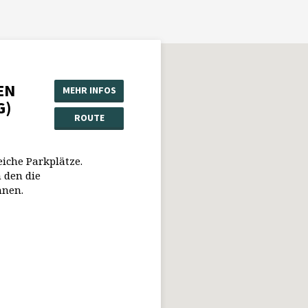
EN
MEHR INFOS
G)
ROUTE
eiche Parkplätze.
 den die
nnen.