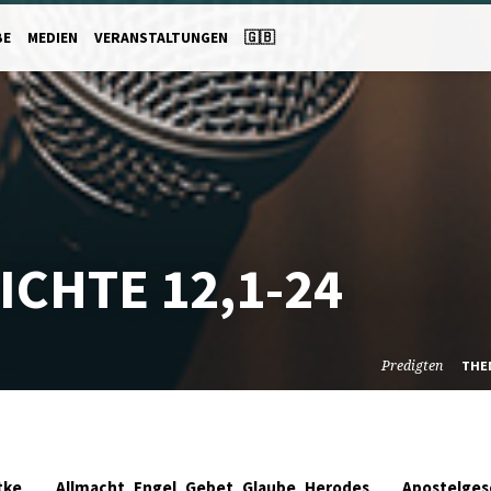
BE
MEDIEN
VERANSTALTUNGEN
🇬🇧
CHTE 12,1-24
Predigten
THE
,
,
,
,
tke
Allmacht
Engel
Gebet
Glaube
Herodes
Apostelges