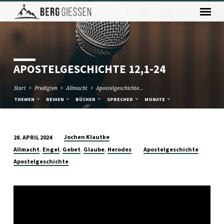
APOSTELGESCHICHTE 12,1-24
Start
Predigten
Allmacht
Apostelgeschichte…
THEMEN
REIHEN
BÜCHER
SPRECHER
MONATE
Jochen Klautke
28. APRIL 2024
APOSTELGESCHICHTE
,
,
,
,
Allmacht
Engel
Gebet
Glaube
Herodes
Apostelgeschichte
12,1-
Apostelgeschichte
24