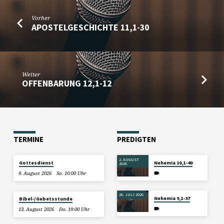
Vorher
APOSTELGESCHICHTE 11,1-30
Weiter
OFFENBARUNG 12,1-12
TERMINE
PREDIGTEN
2. AUGUST
Gottesdienst
Nehemia 10,1-40
2026
9. August 2026
So. 10:00 Uhr
26. JULI 2026
Nehemia 9,1-37
Bibel-/Gebetsstunde
13. August 2026
Do. 19:00 Uhr