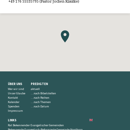
+49 176 55535795 (Pastor Jochen Klautke)
ÜBER UNS
PREDIGTEN
Wer wir sind
aktuell
Unser Glaube
…nach Bibelstellen
Kontakt
…nach Reihen
Kalender
…nach Themen
Spenden
…nach Datum
Impressum
LINKS
Rat Bekennender Evangelischer Gemeinden
Bekennende Evangelisch-Reformierte Gemeinde Nordhorn