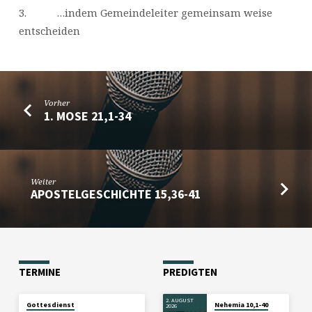
3. …indem Gemeindeleiter gemeinsam weise
entscheiden
Vorher
1. MOSE 21,1-34
Weiter
APOSTELGESCHICHTE 15,36-41
TERMINE
PREDIGTEN
2. AUGUST
Gottesdienst
Nehemia 10,1-40
2026