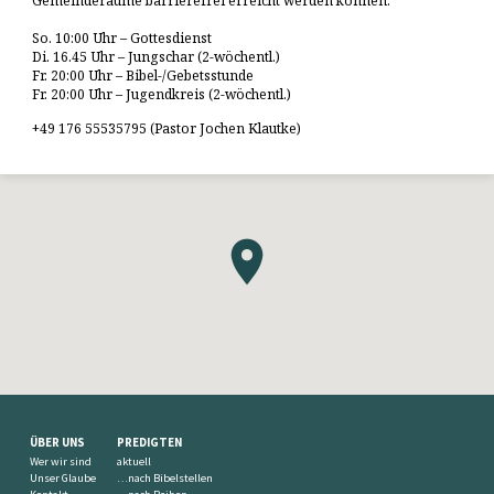
Gemeinderäume barrierefrei erreicht werden können.
So. 10:00 Uhr – Gottesdienst
Di. 16.45 Uhr – Jungschar (2-wöchentl.)
Fr. 20:00 Uhr – Bibel-/Gebetsstunde
Fr. 20:00 Uhr – Jugendkreis (2-wöchentl.)
+49 176 55535795 (Pastor Jochen Klautke)
ÜBER UNS
PREDIGTEN
Wer wir sind
aktuell
Unser Glaube
…nach Bibelstellen