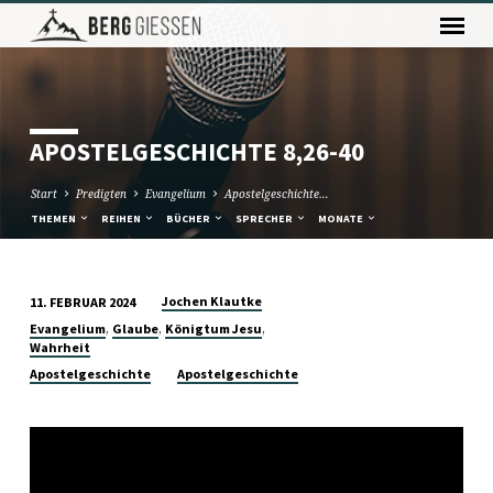
APOSTELGESCHICHTE 8,26-40
Start
Predigten
Evangelium
Apostelgeschichte…
THEMEN
REIHEN
BÜCHER
SPRECHER
MONATE
Jochen Klautke
11. FEBRUAR 2024
APOSTELGESCHICHTE
,
,
,
Evangelium
Glaube
Königtum Jesu
8,26-
Wahrheit
40
Apostelgeschichte
Apostelgeschichte