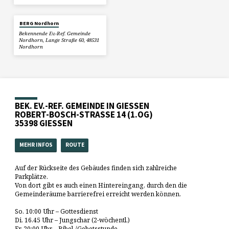
BERG Nordhorn
Bekennende Ev.-Ref. Gemeinde
Nordhorn, Lange Straße 60, 48531
Nordhorn
BEK. EV.-REF. GEMEINDE IN GIESSEN
ROBERT-BOSCH-STRASSE 14 (1.OG)
35398 GIESSEN
MEHR INFOS
ROUTE
Auf der Rückseite des Gebäudes finden sich zahlreiche
Parkplätze.
Von dort gibt es auch einen Hintereingang, durch den die
Gemeinderäume barrierefrei erreicht werden können.
So. 10:00 Uhr – Gottesdienst
Di. 16.45 Uhr – Jungschar (2-wöchentl.)
Fr. 20:00 Uhr – Bibel-/Gebetsstunde