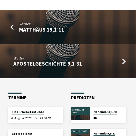
Vorher
MATTHÄUS 19,1-11
Weiter
APOSTELGESCHICHTE 9,1-31
TERMINE
PREDIGTEN
2. AUGUST
Bibel-/Gebetsstunde
Nehemia 10,1-40
2026
6. August 2026
Do. 19:00 Uhr
26. JULI 2026
Nehemia 9,1-37
Gottesdienst