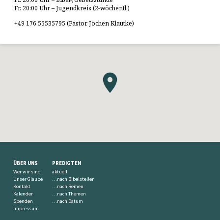
Fr. 20:00 Uhr – Jugendkreis (2-wöchentl.)
+49 176 55535795 (Pastor Jochen Klautke)
ÜBER UNS
PREDIGTEN
Wer wir sind
aktuell
Unser Glaube
…nach Bibelstellen
Kontakt
…nach Reihen
Kalender
…nach Themen
Spenden
…nach Datum
Impressum