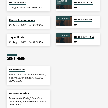
2. AUGUST
Gottesdienst
Nehemia 10,1-40
2026
9. August 2026
So. 10:00 Uhr
26. JULI 2026
Nehemia 9,1-37
Bibel-/Gebetsstunde
13. August 2026
Do. 19:00 Uhr
19. JULI 2026
Nehemia 7,4–8,18
Jugendkreis
13. August 2026
Do. 19:00 Uhr
GEMEINDEN
BERG Gießen
Bek. Ev.-Ref. Gemeinde in Gießen,
Robert-Bosch-Straße 14 (1.OG),
35398 Gießen
BERG Osnabrück
Bekennende Ev.-Ref. Gemeinde
Osnabrück, Schlosswall 16, 49080
Osnabrück