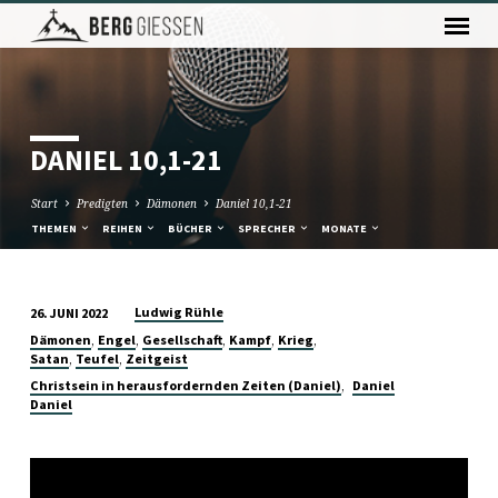
DANIEL 10,1-21
Start
Predigten
Dämonen
Daniel 10,1-21
THEMEN
REIHEN
BÜCHER
SPRECHER
MONATE
Ludwig Rühle
26. JUNI 2022
DANIEL
,
,
,
,
,
Dämonen
Engel
Gesellschaft
Kampf
Krieg
10,1-
,
,
Satan
Teufel
Zeitgeist
21
,
Christsein in herausfordernden Zeiten (Daniel)
Daniel
Daniel