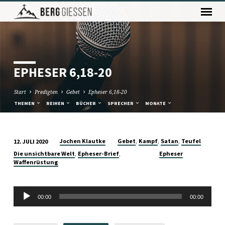
EPHESER 6,18-20
Start
Predigten
Gebet
Epheser 6,18-20
THEMEN
REIHEN
BÜCHER
SPRECHER
MONATE
,
,
,
Jochen Klautke
Gebet
Kampf
Satan
Teufel
12. JULI 2020
EPHESER
,
,
Die unsichtbare Welt
Epheser-Brief
Epheser
6,18-
Waffenrüstung
20
Audio-
00:00
00:00
Player