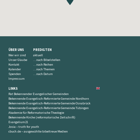
ÜBER UNS
PREDIGTEN
Wer wir sind
aktuell
Unser Glaube
…nach Bibelstellen
Kontakt
…nach Reihen
Kalender
…nach Themen
Spenden
…nach Datum
Impressum
LINKS
Rat Bekennender Evangelischer Gemeinden
Bekennende Evangelisch-Reformierte Gemeinde Nordhorn
Bekennende Evangelisch-Reformierte Gemeinde Osnabrück
Bekennende Evangelisch-Reformierte Gemeinde Tübingen
Akademie für Reformatorische Theologie
Bekennende Kirche (reformatorische Zeitschrift)
Evangelium21
Josia – truth for youth
cbuch.de – ausgewählte bibeltreue Medien