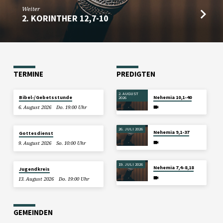
Weiter
2. KORINTHER 12,7-10
TERMINE
PREDIGTEN
2. AUGUST
Bibel-/Gebetsstunde
Nehemia 10,1-40
2026
6. August 2026
Do. 19:00 Uhr
26. JULI 2026
Nehemia 9,1-37
Gottesdienst
9. August 2026
So. 10:00 Uhr
19. JULI 2026
Nehemia 7,4–8,18
Jugendkreis
13. August 2026
Do. 19:00 Uhr
GEMEINDEN