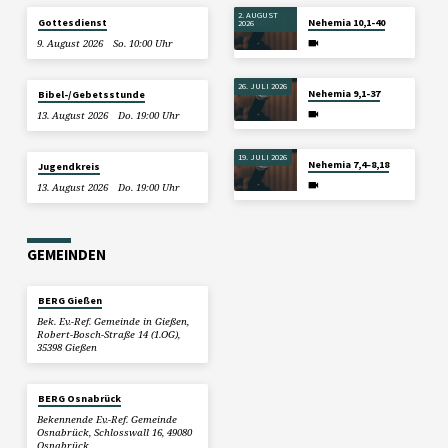
2. AUGUST
Gottesdienst
Nehemia 10,1-40
2026
9. August 2026
So. 10:00 Uhr
26. JULI 2026
Nehemia 9,1-37
Bibel-/Gebetsstunde
13. August 2026
Do. 19:00 Uhr
19. JULI 2026
Nehemia 7,4–8,18
Jugendkreis
13. August 2026
Do. 19:00 Uhr
GEMEINDEN
BERG Gießen
Bek. Ev.-Ref. Gemeinde in Gießen,
Robert-Bosch-Straße 14 (1.OG),
35398 Gießen
BERG Osnabrück
Bekennende Ev.-Ref. Gemeinde
Osnabrück, Schlosswall 16, 49080
Osnabrück