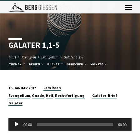
GALATER 1,1-5
Start
Predigten
Evangelium
Galater 1,1-5
THEMEN
REIHEN
BÜCHER
SPRECHER
MONATE
Lars Reeh
16. JANUAR 2017
GALATER
,
,
,
Evangelium
Gnade
Heil
Rechtfertigung
Galater-Brief
1,1-
Galater
5
Audio-
00:00
00:00
Player