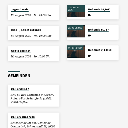
2. AUGUST
Jugendkreis
Nehemia 10,1-40
2026
13. August 2026
Do. 19:00 Uhr
26. JULI 2026
Nehemia 9,1-37
Bibel-/Gebetsstunde
13. August 2026
Do. 19:00 Uhr
19. JULI 2026
Nehemia 7,4–8,18
Gottesdienst
16. August 2026
So. 10:00 Uhr
GEMEINDEN
BERG Gießen
Bek. Ev.-Ref. Gemeinde in Gießen,
Robert-Bosch-Straße 14 (1.OG),
35398 Gießen
BERG Osnabrück
Bekennende Ev.-Ref. Gemeinde
Osnabrück, Schlosswall 16, 49080