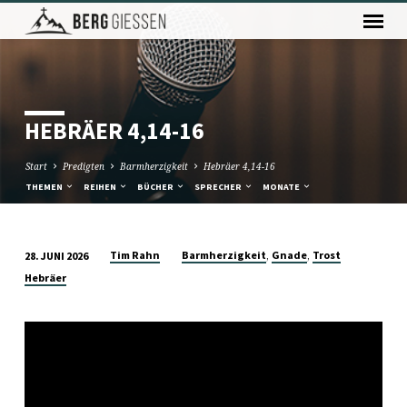
HEBRÄER 4,14-16
Start
Predigten
Barmherzigkeit
Hebräer 4,14-16
THEMEN
REIHEN
BÜCHER
SPRECHER
MONATE
,
,
Tim Rahn
Barmherzigkeit
Gnade
Trost
28. JUNI 2026
HEBRÄER
Hebräer
4,14-
16