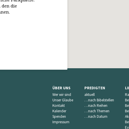
 den die
nnen.
ÜBER UNS
PREDIGTEN
L
Wer wir sind
aktuell
Ra
Unser Glaube
…nach Bibelstellen
Be
Kontakt
…nach Reihen
Be
Kalender
…nach Themen
Be
Spenden
…nach Datum
Ak
Impressum
Be
Ev