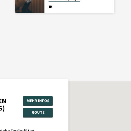
EN
MEHR INFOS
G)
ROUTE
eiche Parkplätze.