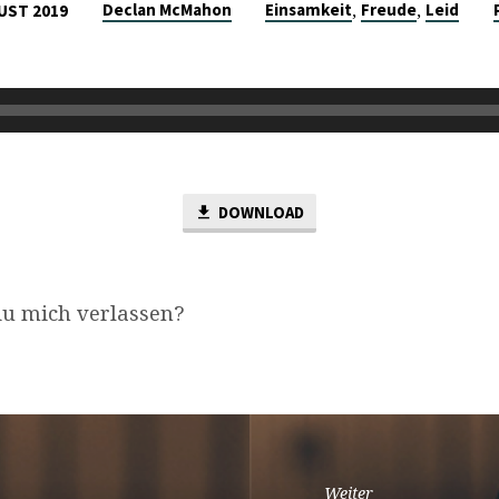
,
,
Declan McMahon
Einsamkeit
Freude
Leid
UST 2019
DOWNLOAD
u mich verlassen?
Weiter