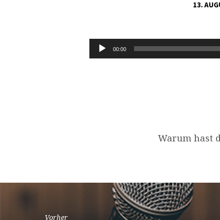
13. AUG
PSALM
22,1-
Audio-
00:00
Player
32
Warum hast d
Vorher