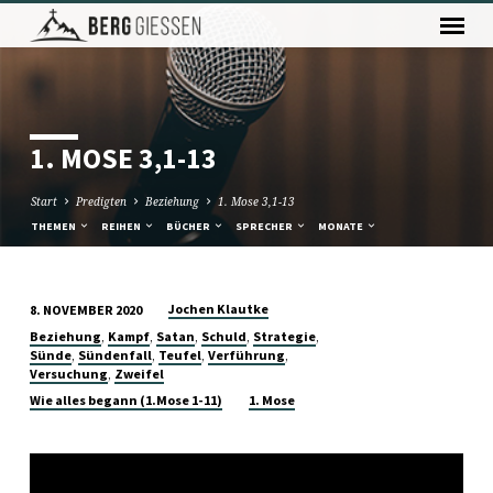
1. MOSE 3,1-13
Start
Predigten
Beziehung
1. Mose 3,1-13
THEMEN
REIHEN
BÜCHER
SPRECHER
MONATE
Jochen Klautke
8. NOVEMBER 2020
1.
,
,
,
,
,
Beziehung
Kampf
Satan
Schuld
Strategie
MOSE
,
,
,
,
Sünde
Sündenfall
Teufel
Verführung
,
Versuchung
Zweifel
3,1-
Wie alles begann (1.Mose 1-11)
1. Mose
13