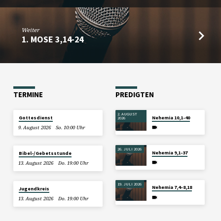
Weiter
1. MOSE 3,14-24
TERMINE
PREDIGTEN
2. AUGUST
Gottesdienst
Nehemia 10,1-40
2026
9. August 2026
So. 10:00 Uhr
26. JULI 2026
Nehemia 9,1-37
Bibel-/Gebetsstunde
13. August 2026
Do. 19:00 Uhr
19. JULI 2026
Nehemia 7,4–8,18
Jugendkreis
13. August 2026
Do. 19:00 Uhr