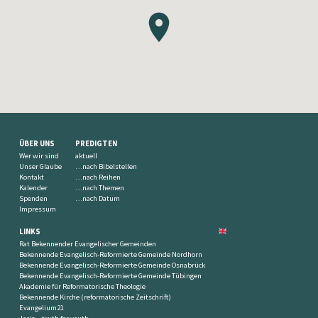
ÜBER UNS
PREDIGTEN
Wer wir sind
aktuell
Unser Glaube
…nach Bibelstellen
Kontakt
…nach Reihen
Kalender
…nach Themen
Spenden
…nach Datum
Impressum
LINKS
Rat Bekennender Evangelischer Gemeinden
Bekennende Evangelisch-Reformierte Gemeinde Nordhorn
Bekennende Evangelisch-Reformierte Gemeinde Osnabrück
Bekennende Evangelisch-Reformierte Gemeinde Tübingen
Akademie für Reformatorische Theologie
Bekennende Kirche (reformatorische Zeitschrift)
Evangelium21