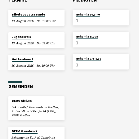
2. AUGUST
Bibel-/Gebetsstunde
Nehemia 10,1-40
2026
13. August 2026
Do. 19:00 Uhr
26. JULI 2026
Nehemia 9,1-37
Jugendkreis
13. August 2026
Do. 19:00 Uhr
19. JULI 2026
Nehemia 7,4–8,18
Gottesdienst
16. August 2026
So. 10:00 Uhr
GEMEINDEN
BERG Gießen
Bek. Ev.-Ref. Gemeinde in Gießen,
Robert-Bosch-Straße 14 (1.OG),
35398 Gießen
BERG Osnabrück
Bekennende Ev.-Ref. Gemeinde