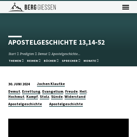
APOSTELGESCHICHTE 13,14-52
Start
Predigten
Demut
Apostelgeschichte…
THEMEN
REIHEN
BÜCHER
SPRECHER
MONATE
Jochen Klautke
30. JUNI 2024
APOSTELGESCHICHTE
,
,
,
,
,
Demut
Errettung
Evangelium
Freude
Heil
13,14-
,
,
,
,
Hochmut
Kampf
Stolz
Sünde
Widerstand
52
Apostelgeschichte
Apostelgeschichte