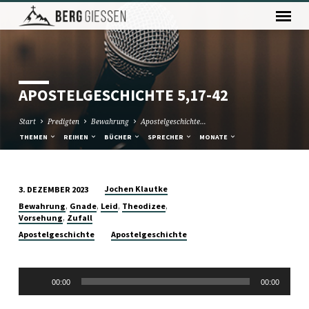
APOSTELGESCHICHTE 5,17-42
Start
Predigten
Bewahrung
Apostelgeschichte…
THEMEN
REIHEN
BÜCHER
SPRECHER
MONATE
Jochen Klautke
3. DEZEMBER 2023
APOSTELGESCHICHTE
,
,
,
,
Bewahrung
Gnade
Leid
Theodizee
5,17-
,
Vorsehung
Zufall
42
Apostelgeschichte
Apostelgeschichte
Audio-
00:00
00:00
Player