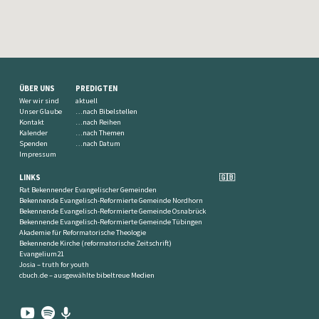
ÜBER UNS
PREDIGTEN
Wer wir sind
aktuell
Unser Glaube
…nach Bibelstellen
Kontakt
…nach Reihen
Kalender
…nach Themen
Spenden
…nach Datum
Impressum
LINKS
🇬🇧
Rat Bekennender Evangelischer Gemeinden
Bekennende Evangelisch-Reformierte Gemeinde Nordhorn
Bekennende Evangelisch-Reformierte Gemeinde Osnabrück
Bekennende Evangelisch-Reformierte Gemeinde Tübingen
Akademie für Reformatorische Theologie
Bekennende Kirche (reformatorische Zeitschrift)
Evangelium21
Josia – truth for youth
cbuch.de – ausgewählte bibeltreue Medien