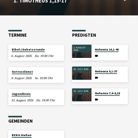
1. TIMOTHEUS 1,15-17
TERMINE
PREDIGTEN
2. AUGUST
Bibel-/Gebetsstunde
Nehemia 10,1-40
2026
6. August 2026
Do. 19:00 Uhr
26. JULI 2026
Nehemia 9,1-37
Gottesdienst
9. August 2026
So. 10:00 Uhr
19. JULI 2026
Nehemia 7,4–8,18
Jugendkreis
13. August 2026
Do. 19:00 Uhr
GEMEINDEN
BERG Gießen