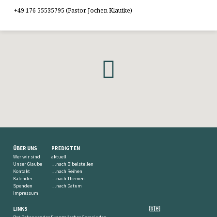
+49 176 55535795 (Pastor Jochen Klautke)
ÜBER UNS
PREDIGTEN
Wer wir sind
aktuell
Unser Glaube
…nach Bibelstellen
Kontakt
…nach Reihen
Kalender
…nach Themen
Spenden
…nach Datum
Impressum
LINKS
🇬🇧