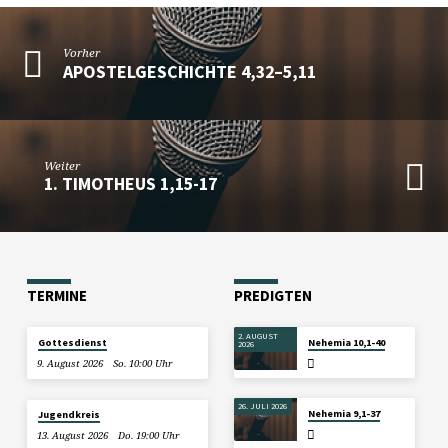
Vorher
APOSTELGESCHICHTE 4,32–5,11
Weiter
1. TIMOTHEUS 1,15-17
TERMINE
PREDIGTEN
2. AUGUST
Gottesdienst
Nehemia 10,1-40
2026
9. August 2026
So. 10:00 Uhr
26. JULI 2026
Nehemia 9,1-37
Jugendkreis
13. August 2026
Do. 19:00 Uhr