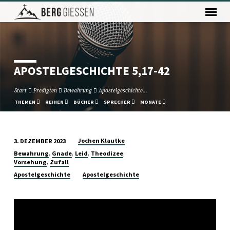
APOSTELGESCHICHTE 5,17-42
Start
Predigten
Bewahrung
Apostelgeschichte…
THEMEN
REIHEN
BÜCHER
SPRECHER
MONATE
Jochen Klautke
3. DEZEMBER 2023
APOSTELGESCHICHTE
,
,
,
,
Bewahrung
Gnade
Leid
Theodizee
5,17-
,
Vorsehung
Zufall
42
Apostelgeschichte
Apostelgeschichte