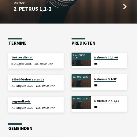
Weiter
2. PETRUS 1,1-2
TERMINE
PREDIGTEN
2. AUGUST
Gottesdienst
Nehemia 10,1-40
2026
9. August 2026
So. 10:00 Uhr
26. JULI 2026
Nehemia 9,1-37
Bibel-/Gebetsstunde
13. August 2026
Do. 19:00 Uhr
19. JULI 2026
Nehemia 7,4–8,18
Jugendkreis
13. August 2026
Do. 19:00 Uhr
GEMEINDEN