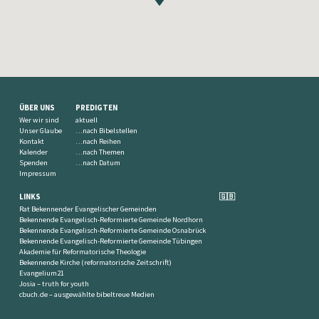
ÜBER UNS
PREDIGTEN
Wer wir sind
aktuell
Unser Glaube
…nach Bibelstellen
Kontakt
…nach Reihen
Kalender
…nach Themen
Spenden
…nach Datum
Impressum
LINKS
🇬🇧
Rat Bekennender Evangelischer Gemeinden
Bekennende Evangelisch-Reformierte Gemeinde Nordhorn
Bekennende Evangelisch-Reformierte Gemeinde Osnabrück
Bekennende Evangelisch-Reformierte Gemeinde Tübingen
Akademie für Reformatorische Theologie
Bekennende Kirche (reformatorische Zeitschrift)
Evangelium21
Josia – truth for youth
cbuch.de – ausgewählte bibeltreue Medien