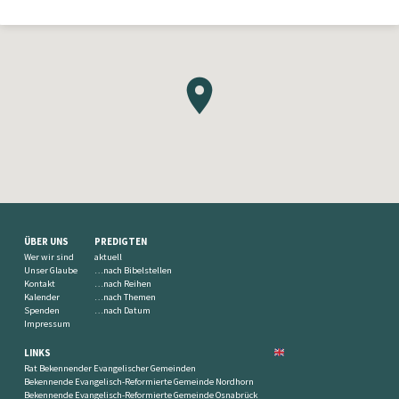
ÜBER UNS
PREDIGTEN
Wer wir sind
aktuell
Unser Glaube
…nach Bibelstellen
Kontakt
…nach Reihen
Kalender
…nach Themen
Spenden
…nach Datum
Impressum
LINKS
Rat Bekennender Evangelischer Gemeinden
Bekennende Evangelisch-Reformierte Gemeinde Nordhorn
Bekennende Evangelisch-Reformierte Gemeinde Osnabrück