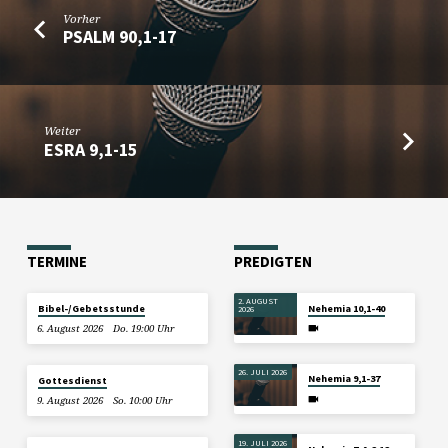
Vorher
PSALM 90,1-17
Weiter
ESRA 9,1-15
TERMINE
PREDIGTEN
2. AUGUST
Bibel-/Gebetsstunde
Nehemia 10,1-40
2026
6. August 2026
Do. 19:00 Uhr
26. JULI 2026
Nehemia 9,1-37
Gottesdienst
9. August 2026
So. 10:00 Uhr
19. JULI 2026