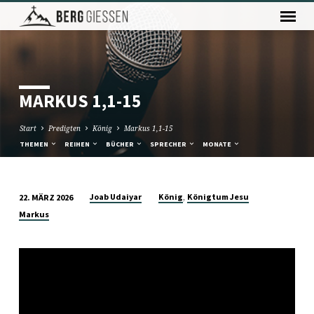
MARKUS 1,1-15
Start
Predigten
König
Markus 1,1-15
THEMEN
REIHEN
BÜCHER
SPRECHER
MONATE
,
Joab Udaiyar
König
Königtum Jesu
22. MÄRZ 2026
MARKUS
Markus
1,1-
15