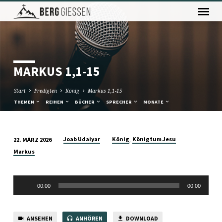
MARKUS 1,1-15
Start
Predigten
König
Markus 1,1-15
THEMEN
REIHEN
BÜCHER
SPRECHER
MONATE
,
Joab Udaiyar
König
Königtum Jesu
22. MÄRZ 2026
MARKUS
Markus
1,1-
15
Audio-
00:00
00:00
Player
ANSEHEN
ANHÖREN
DOWNLOAD