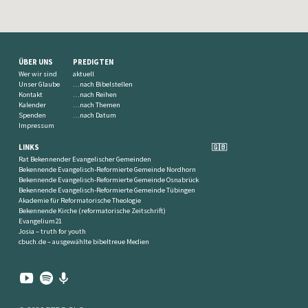
ÜBER UNS
PREDIGTEN
Wer wir sind
aktuell
Unser Glaube
…nach Bibelstellen
Kontakt
…nach Reihen
Kalender
…nach Themen
Spenden
…nach Datum
Impressum
LINKS
🇬🇧
Rat Bekennender Evangelischer Gemeinden
Bekennende Evangelisch-Reformierte Gemeinde Nordhorn
Bekennende Evangelisch-Reformierte Gemeinde Osnabrück
Bekennende Evangelisch-Reformierte Gemeinde Tübingen
Akademie für Reformatorische Theologie
Bekennende Kirche (reformatorische Zeitschrift)
Evangelium21
Josia – truth for youth
cbuch.de – ausgewählte bibeltreue Medien