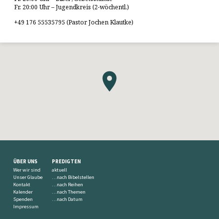
Fr. 20:00 Uhr – Jugendkreis (2-wöchentl.)
+49 176 55535795 (Pastor Jochen Klautke)
ÜBER UNS
PREDIGTEN
Wer wir sind
aktuell
Unser Glaube
…nach Bibelstellen
Kontakt
…nach Reihen
Kalender
…nach Themen
Spenden
…nach Datum
Impressum