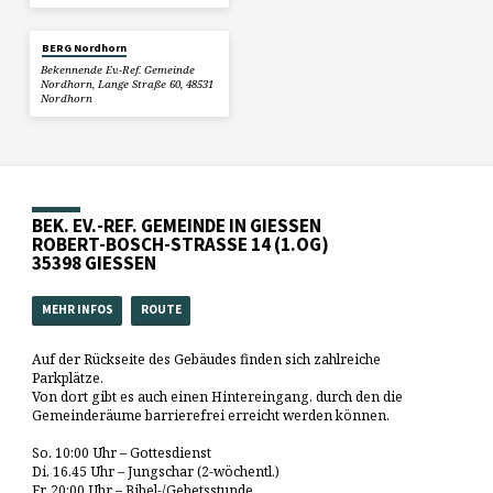
BERG Nordhorn
Bekennende Ev.-Ref. Gemeinde
Nordhorn, Lange Straße 60, 48531
Nordhorn
BEK. EV.-REF. GEMEINDE IN GIESSEN
ROBERT-BOSCH-STRASSE 14 (1.OG)
35398 GIESSEN
MEHR INFOS
ROUTE
Auf der Rückseite des Gebäudes finden sich zahlreiche
Parkplätze.
Von dort gibt es auch einen Hintereingang, durch den die
Gemeinderäume barrierefrei erreicht werden können.
So. 10:00 Uhr – Gottesdienst
Di. 16.45 Uhr – Jungschar (2-wöchentl.)
Fr. 20:00 Uhr – Bibel-/Gebetsstunde