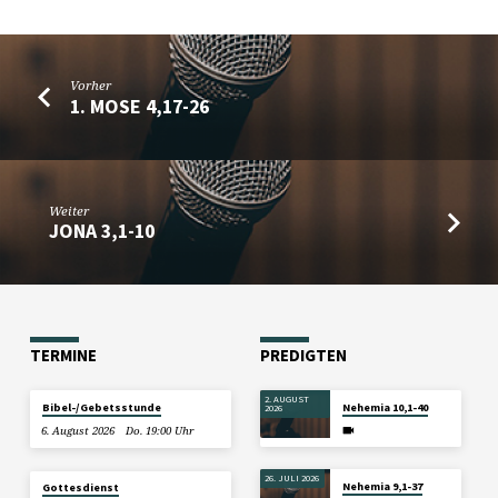
Vorher
1. MOSE 4,17-26
Weiter
JONA 3,1-10
TERMINE
PREDIGTEN
2. AUGUST
Bibel-/Gebetsstunde
Nehemia 10,1-40
2026
6. August 2026
Do. 19:00 Uhr
26. JULI 2026
Nehemia 9,1-37
Gottesdienst