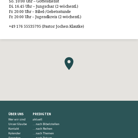
So. 10:00 Uhr – Gottesdienst
Di. 16.45 Uhr – Jungschar (2-wöchentl.)
Fr. 20:00 Uhr – Bibel-/Gebetsstunde
Fr. 20:00 Uhr – Jugendkreis (2-wöchentl.)
+49 176 55535795 (Pastor Jochen Klautke)
ÜBER UNS
PREDIGTEN
Wer wir sind
aktuell
Unser Glaube
…nach Bibelstellen
Kontakt
…nach Reihen
Kalender
…nach Themen
Spenden
…nach Datum