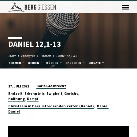
DANIEL 12,1-13
Start
Predigten
Endzeit
Daniel 12,1-13
THEMEN
REIHEN
BÜCHER
SPRECHER
MONATE
Boris Giesbrecht
17. JULI 2022
DANIEL
,
,
,
,
Endzeit
Erkenntnis
Ewigkeit
Gericht
12,1-
,
Hoffnung
Kampf
13
,
Christsein in herausfordernden Zeiten (Daniel)
Daniel
Daniel