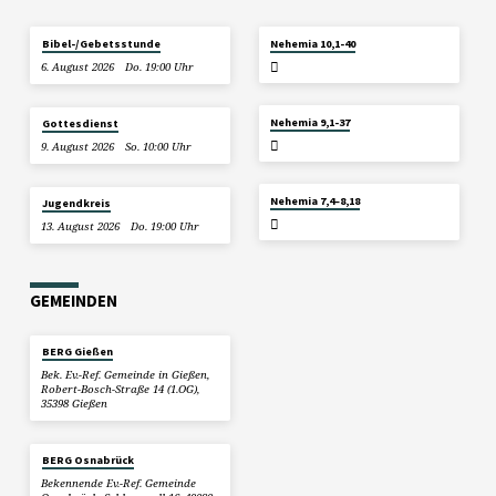
2. AUGUST
Bibel-/Gebetsstunde
Nehemia 10,1-40
2026
6. August 2026
Do. 19:00 Uhr
26. JULI 2026
Nehemia 9,1-37
Gottesdienst
9. August 2026
So. 10:00 Uhr
19. JULI 2026
Nehemia 7,4–8,18
Jugendkreis
13. August 2026
Do. 19:00 Uhr
GEMEINDEN
BERG Gießen
Bek. Ev.-Ref. Gemeinde in Gießen,
Robert-Bosch-Straße 14 (1.OG),
35398 Gießen
BERG Osnabrück
Bekennende Ev.-Ref. Gemeinde