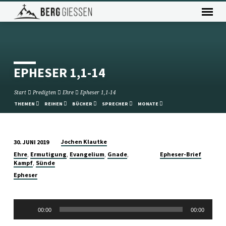
EPHESER 1,1-14
Start
Predigten
Ehre
Epheser 1,1-14
THEMEN
REIHEN
BÜCHER
SPRECHER
MONATE
Jochen Klautke
30. JUNI 2019
EPHESER
,
,
,
,
Ehre
Ermutigung
Evangelium
Gnade
Epheser-Brief
1,1-
,
Kampf
Sünde
14
Epheser
Audio-
00:00
00:00
Player