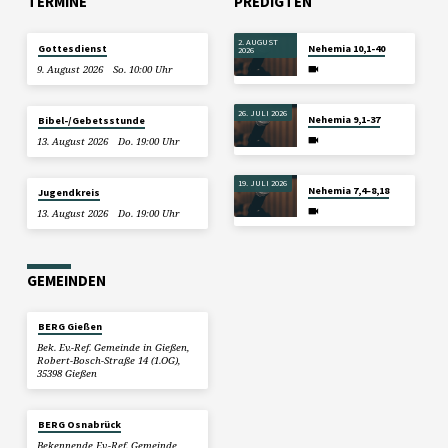
TERMINE
PREDIGTEN
2. AUGUST
Gottesdienst
Nehemia 10,1-40
2026
9. August 2026
So. 10:00 Uhr
26. JULI 2026
Nehemia 9,1-37
Bibel-/Gebetsstunde
13. August 2026
Do. 19:00 Uhr
19. JULI 2026
Nehemia 7,4–8,18
Jugendkreis
13. August 2026
Do. 19:00 Uhr
GEMEINDEN
BERG Gießen
Bek. Ev.-Ref. Gemeinde in Gießen,
Robert-Bosch-Straße 14 (1.OG),
35398 Gießen
BERG Osnabrück
Bekennende Ev.-Ref. Gemeinde