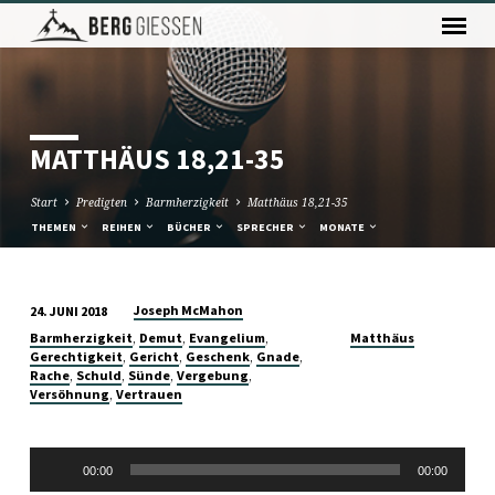
MATTHÄUS 18,21-35
Start
Predigten
Barmherzigkeit
Matthäus 18,21-35
THEMEN
REIHEN
BÜCHER
SPRECHER
MONATE
Joseph McMahon
24. JUNI 2018
MATTHÄUS
,
,
,
Barmherzigkeit
Demut
Evangelium
Matthäus
18,21-
,
,
,
,
Gerechtigkeit
Gericht
Geschenk
Gnade
,
,
,
,
Rache
Schuld
Sünde
Vergebung
35
,
Versöhnung
Vertrauen
Audio-
00:00
00:00
Player