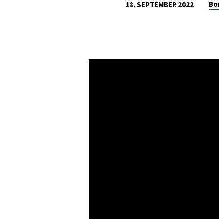
Bo
18. SEPTEMBER 2022
PSALM
32,1-
11