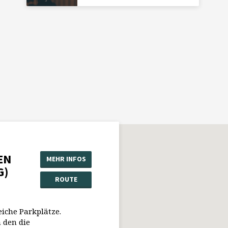
EN
MEHR INFOS
G)
ROUTE
eiche Parkplätze.
 den die