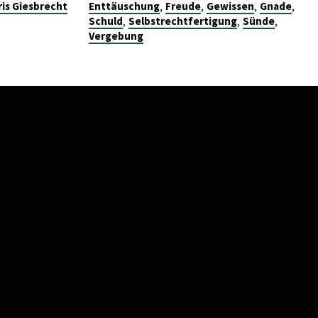
,
,
,
,
ris Giesbrecht
Enttäuschung
Freude
Gewissen
Gnade
,
,
,
Schuld
Selbstrechtfertigung
Sünde
Vergebung