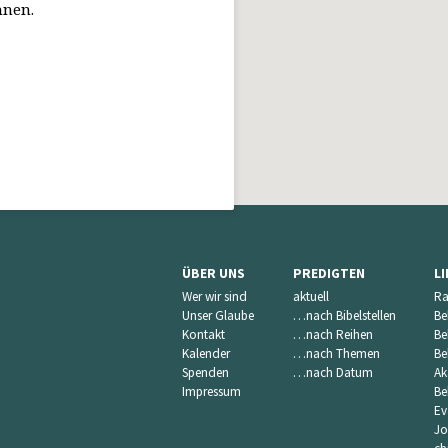
nnen.
ÜBER UNS
PREDIGTEN
L
Wer wir sind
aktuell
Ra
Unser Glaube
…nach Bibelstellen
Be
Kontakt
…nach Reihen
Be
Kalender
…nach Themen
Be
Spenden
…nach Datum
Ak
Impressum
Be
Ev
Jo