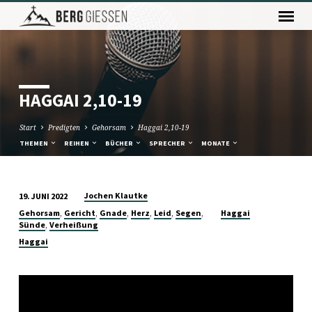
HAGGAI 2,10-19
Start
Predigten
Gehorsam
Haggai 2,10-19
THEMEN
REIHEN
BÜCHER
SPRECHER
MONATE
Jochen Klautke
19. JUNI 2022
HAGGAI
,
,
,
,
,
,
Gehorsam
Gericht
Gnade
Herz
Leid
Segen
Haggai
2,10-
,
Sünde
Verheißung
19
Haggai